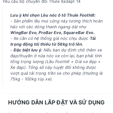
Yêu cầu bộ chuyển đổi Thule Xadapt 14
Lưu ý khi chọn Lều nóc ô tô Thule Foothill:
- Sản phẩm lều mui cứng này tương thích hoàn
hảo với các dòng thanh ngang dài như
WingBar Evo, ProBar Evo, SquareBar Evo.
- Xe cần có hệ thống giá nóc chịu được
Tải
trọng động tối thiểu từ 56kg trở lên.
-
Đặc biệt lưu ý
: Nếu bạn dự định chở thêm xe
đạp/thuyền ở nửa nóc xe còn lại, bạn phải tính
tổng trọng lượng (Lều Foothill + Giá xe đạp +
Xe đạp). Tổng số này tuyệt đối không được
vượt quá tải trọng trần xe cho phép (thường là
75kg - 100kg tùy xe).
HƯỚNG DẪN LẮP ĐẶT VÀ SỬ DỤNG