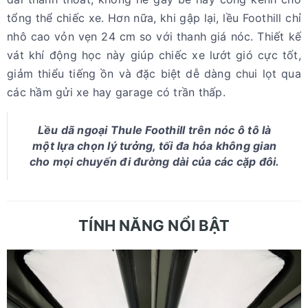
tổng thể chiếc xe. Hơn nữa, khi gập lại, lều Foothill chỉ
nhô cao vỏn vẹn 24 cm so với thanh giá nóc. Thiết kế
vát khí động học này giúp chiếc xe lướt gió cực tốt,
giảm thiểu tiếng ồn và đặc biệt dễ dàng chui lọt qua
các hầm gửi xe hay garage có trần thấp.
Lều dã ngoại Thule Foothill trên nóc ô tô là
một lựa chọn lý tưởng, tối đa hóa không gian
cho mọi chuyến đi đường dài của các cặp đôi.
TÍNH NĂNG NỔI BẬT