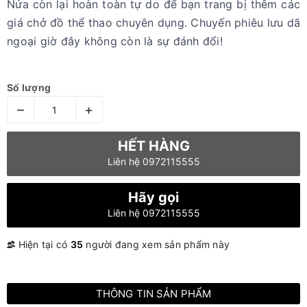
Nửa còn lại hoàn toàn tự do để bạn trang bị thêm các
giá chở đồ thể thao chuyên dụng. Chuyến phiêu lưu dã
ngoại giờ đây không còn là sự đánh đổi!
Số lượng
–
+
HẾT HÀNG
Liên hệ 0972115555
Hãy gọi
Liên hệ 0972115555
Hiện tại có
35
người đang xem sản phẩm này
THÔNG TIN SẢN PHẨM