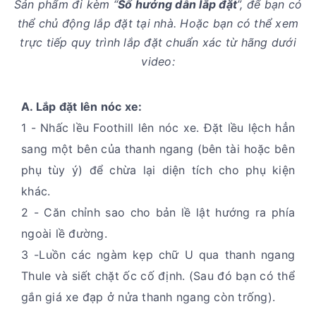
Sản phẩm đi kèm “
Sổ hướng dẫn lắp đặt
”, để bạn có
thể chủ động lắp đặt tại nhà. Hoặc bạn có thể xem
trực tiếp quy trình lắp đặt chuẩn xác từ hãng dưới
video:
A. Lắp đặt lên nóc xe:
1 - Nhấc lều Foothill lên nóc xe. Đặt lều lệch hẳn
sang một bên của thanh ngang (bên tài hoặc bên
phụ tùy ý) để chừa lại diện tích cho phụ kiện
khác.
2 - Căn chỉnh sao cho bản lề lật hướng ra phía
ngoài lề đường.
3 -Luồn các ngàm kẹp chữ U qua thanh ngang
Thule và siết chặt ốc cố định. (Sau đó bạn có thể
gắn giá xe đạp ở nửa thanh ngang còn trống).