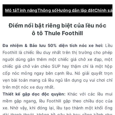
Mô tả
Tính năng
Thông số
Hướng dẫn lắp đặt
Chính sá
Điểm nổi bật riêng biệt của lều nóc
ô tô Thule Foothill
Đa nhiệm & Bảo lưu 50% diện tích nóc xe hơi:
Lều
Foothill là chiếc lều duy nhất trên thị trường cho phép
người dùng gắn thêm một chiếc giá chở xe đạp, một
chiếc giá chở ván chèo SUP hay thậm chí là một hộp
cốp nóc mỏng ngay bên cạnh lều. Nó giải quyết trọn
vẹn bài toán mang cả lều ngủ lẫn dụng cụ vui chơi chỉ
trên một nóc xe duy nhất.
Thiết kế gập dọc độc quyền:
Khác với các lều mui
mềm gập ngang, lều Foothill gập theo chiều dọc của
xe. Nhờ vậy, khi đóng lại, lều tạo thành một khối ống
dài thanh thoát, không hề gây bè hay cồng kềnh cho