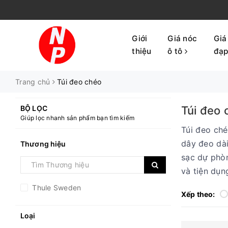
Giới
Giá nóc
Giá
thiệu
ô tô
đạ
Trang chủ
Túi đeo chéo
BỘ LỌC
Túi đeo 
Giúp lọc nhanh sản phẩm bạn tìm kiếm
Túi đeo ch
dây đeo dài
Thương hiệu
sạc dự phòn
và tiện dụn
Thule Sweden
Xếp theo:
Loại