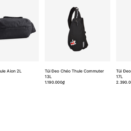
ule Aion 2L
Túi Đeo Chéo Thule Commuter
Túi Đeo
13L
17L
1.190.000₫
2.390.