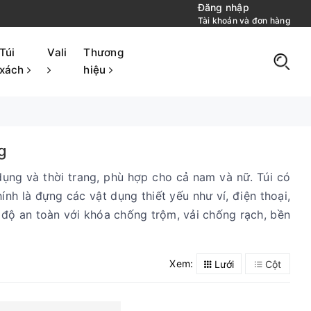
Đăng nhập
Tài khoản và đơn hàng
Túi
Vali
Thương
xách
hiệu
g
 dụng và thời trang, phù hợp cho cả nam và nữ. Túi có
nh là đựng các vật dụng thiết yếu như ví, điện thoại,
độ an toàn với khóa chống trộm, vải chống rạch, bền
Xem:
Lưới
Cột