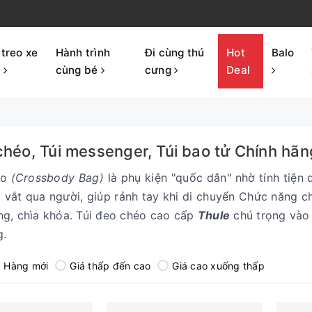
 treo xe
Hành trình
Đi cùng thú
Hot
Balo
p
cùng bé
cưng
Deal
chéo, Túi messenger, Túi bao tử Chính hãn
éo
(Crossbody Bag)
là phụ kiện "quốc dân" nhờ tính tiện
 vắt qua người, giúp rảnh tay khi di chuyển Chức năng chí
g, chìa khóa. Túi đeo chéo cao cấp
Thule
chú trọng vào 
g.
Hàng mới
Giá thấp đến cao
Giá cao xuống thấp