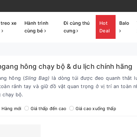
 treo xe
Hành trình
Đi cùng thú
Hot
Balo
p
cùng bé
cưng
Deal
ngang hông chạy bộ & du lịch chính hãng
ang hông (
Sling Bag)
là dòng túi được đeo quanh thắt l
oàn rảnh tay và giữ đồ vật quan trọng ở vị trí an toàn n
c chạy bộ.
Hàng mới
Giá thấp đến cao
Giá cao xuống thấp