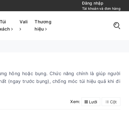
Đăng nhập
Tài khoản và đơn hàng
Túi
Vali
Thương
xách
hiệu
ưng hông hoặc bụng. Chức năng chính là giúp người
hất (ngay trước bụng), chống móc túi hiệu quả khi đi
Xem:
Lưới
Cột