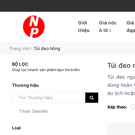
Giới
Giá nóc
Giá
thiệu
ô tô
đạ
Trang chủ
Túi đeo hông
BỘ LỌC
Túi đeo 
Giúp lọc nhanh sản phẩm bạn tìm kiếm
Túi đeo ng
dùng hoàn t
Thương hiệu
du lịch hoặ
Xếp theo:
Thule Sweden
Loại