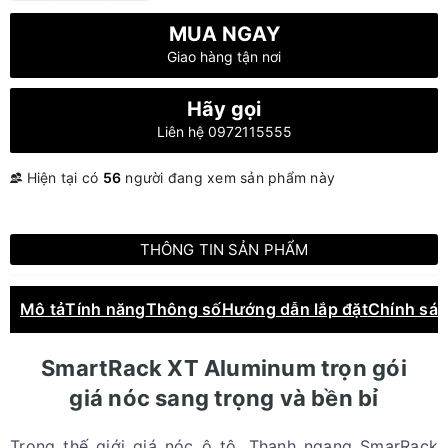
MUA NGAY
Giao hàng tận nơi
Hãy gọi
Liên hệ 0972115555
Hiện tại có
56
người đang xem sản phẩm này
THÔNG TIN SẢN PHẨM
Mô tả
Tính năng
Thông số
Hướng dẫn lắp đặt
Chính sá
SmartRack XT Aluminum trọn gói
giá nóc sang trọng và bền bỉ
Trong thế giới giá nóc ô tô, Thanh ngang SmarRack