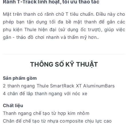
Rãnh T-Track linh hoạt, tối ưu thao tác
Mặt trên thanh có rãnh chữ T tiêu chuẩn. Điều này cho
phép bạn tận dụng tối đa bề mặt thanh để gắn các
phụ kiện Thule hiện đại (sử dụng ốc trượt), giúp việc
gắn - tháo đồ chơi nhanh và thẩm mỹ hơn..
THÔNG SỐ KỸ THUẬT
Sản phẩm gồm
2 thanh ngang Thule SmartRack XT AluminumBars
4 chân đế lắp thanh ngang với nóc xe
Chất liệu
Thanh ngang chế tạo từ hợp kim nhôm
Chân đế chế tạo từ nhựa composite chịu lực cao