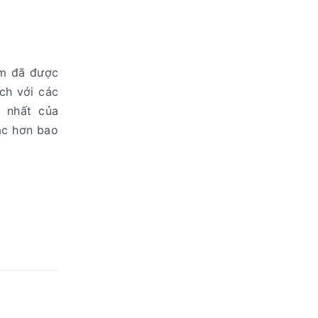
ẩm đã được
ích với các
 nhất của
xác hơn bao