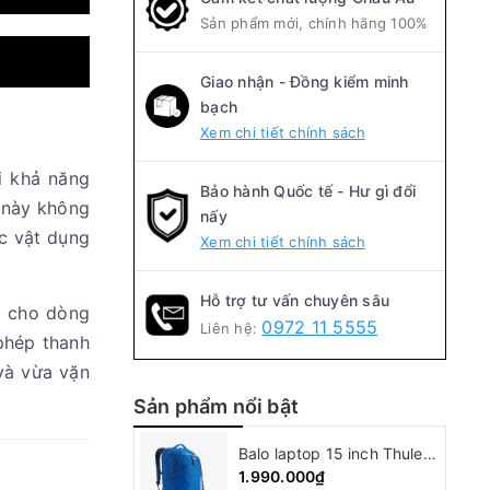
Sản phẩm mới, chính hãng 100%
Giao nhận - Đồng kiểm minh
bạch
Xem chi tiết chính sách
i khả năng
Bảo hành Quốc tế - Hư gì đổi
 này không
nấy
ác vật dụng
Xem chi tiết chính sách
Hỗ trợ tư vấn chuyên sâu
bị cho dòng
0972 11 5555
Liên hệ:
 phép thanh
 và vừa vặn
Sản phẩm nổi bật
Balo laptop 15 inch Thule Crossover backpack
1.990.000₫