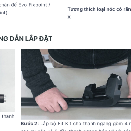
chân đế Evo Fixpoint /
Tương thích loại nóc có rã
int)
X
G DẪN LẮP ĐẶT
 thanh
Bước 2:
Lắp bộ Fit Kit cho thanh ngang gồm 4