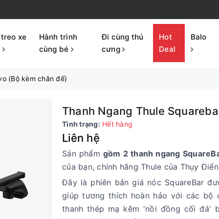
 treo xe
Hành trình
Đi cùng thú
Hot
Balo
p
cùng bé
cưng
Deal
vo (Bộ kèm chân đế)
Thanh Ngang Thule Squarebar
Tình trạng:
Hết hàng
Liên hệ
Sản phẩm
gồm 2 thanh ngang SquareBar
của bạn, chính hãng Thule của Thụy Điể
Đây là phiên bản giá nóc SquareBar đư
giúp tương thích hoàn hảo với các bộ 
thanh thép mạ kẽm 'nồi đồng cối đá' b