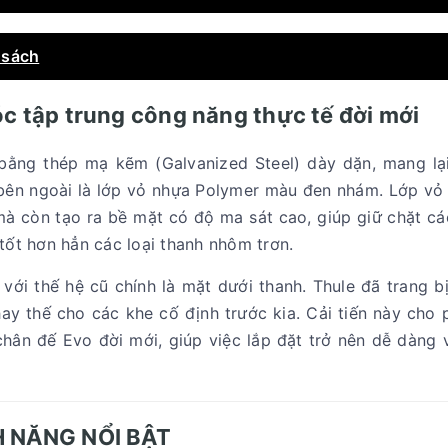
 sách
c tập trung công năng thực tế đời mới
ằng thép mạ kẽm (Galvanized Steel) dày dặn, mang lạ
 bên ngoài là lớp vỏ nhựa Polymer màu đen nhám. Lớp vỏ
 mà còn tạo ra bề mặt có độ ma sát cao, giúp giữ chặt c
 tốt hơn hẳn các loại thanh nhôm trơn.
o với thế hệ cũ chính là mặt dưới thanh. Thule đã trang 
ay thế cho các khe cố định trước kia. Cải tiến này cho
chân đế Evo đời mới, giúp việc lắp đặt trở nên dễ dàng
H NĂNG NỔI BẬT