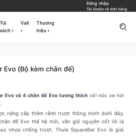
Đăng nhập
Tài khoản và đơn hàng
Túi
Vali
Thương
xách
hiệu
 Evo (Bộ kèm chân đế)
 Evo và 4 chân đế Evo tương thích
với nóc xe hơi
n.
ợc nâng cấp thêm rãnh trượt thông minh dưới đáy,
chân đế Evo thế hệ mới, vẫn giữ nguyên cốt lõi là
ọc nhựa chống trượt. Thule SquareBar Evo là giải