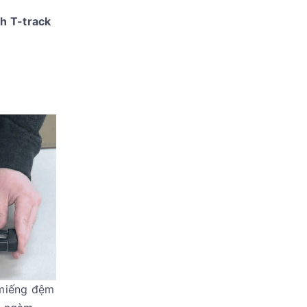
nh T-track
 miếng đệm