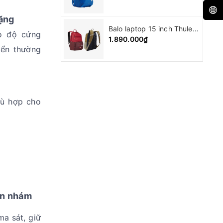
nặng
Balo laptop 15 inch Thule Departer backpack ( 21L )
o độ cứng
1.890.000₫
yển thường
hù hợp cho
en nhám
a sát, giữ