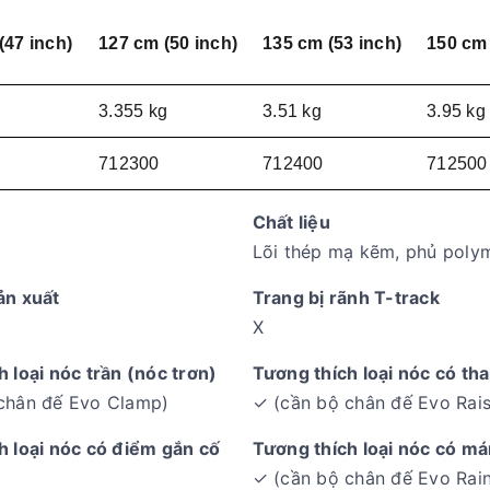
(47 inch)
127 cm (50 inch)
135 cm (53 inch)
150 cm 
3.355 kg
3.51 kg
3.95 kg
712300
712400
712500
Chất liệu
Lõi thép mạ kẽm, phủ poly
ản xuất
Trang bị rãnh T-track
X
 loại nóc trần (nóc trơn)
Tương thích loại nóc có tha
chân đế Evo Clamp)
✓ (cần bộ chân đế Evo Rais
h loại nóc có điểm gắn cố
Tương thích loại nóc có má
✓ (cần bộ chân đế Evo Rain