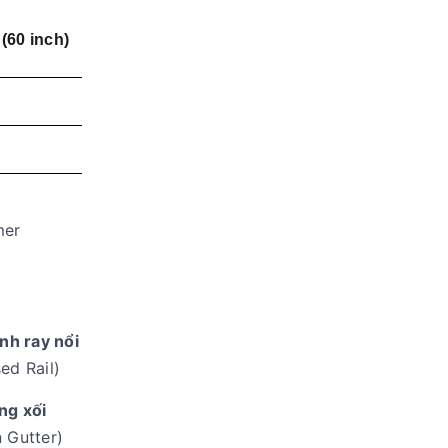
(60 inch)
mer
nh ray nổi
ed Rail)
ng xối
 Gutter)