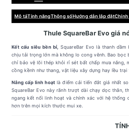
Mô tả
Tính năng
Thông số
Hướng dẫn lắp đặt
Chính
Thule SquareBar Evo giá nó
Kết cấu siêu bền bỉ,
SquareBar Evo là thanh dầm b
chịu tải trọng lớn mà không lo cong vênh. Bao bọc
chỉ bảo vệ lõi thép khỏi rỉ sét bất chấp mưa nắng,
cồng kềnh như thang, vật liệu xây dựng hay lều trại
Nâng cấp linh hoạt
là điểm cải tiến đắt giá nhất s
SquareBar Evo này rãnh trượt dài chạy dọc thân, th
ngang kết nối linh hoạt và chính xác với hệ thống 
hơn trên mọi kích thước mui xe.
TÍN