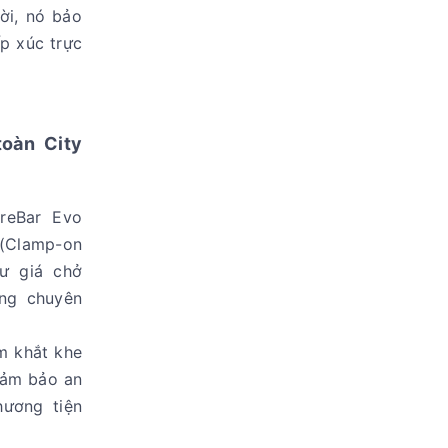
ời, nó bảo
ếp xúc trực
toàn City
areBar Evo
 (Clamp-on
hư giá chở
àng chuyên
m khắt khe
đảm bảo an
hương tiện