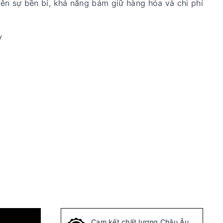
iên sự bền bỉ, khả năng bám giữ hàng hóa và chi phí
y
Cam kết chất lượng Châu Âu