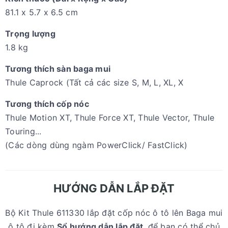
81.1 x 5.7 x 6.5 cm
Trọng lượng
1.8 kg
Tương thích sàn baga mui
Thule Caprock (Tất cả các size S, M, L, XL, X
Tương thích cốp nóc
Thule Motion XT, Thule Force XT, Thule Vector, Thule
Touring...
(Các dòng dùng ngàm PowerClick/ FastClick)
HƯỚNG DẪN LẮP ĐẶT
Bộ Kit Thule 611330 lắp đặt cốp nóc ô tô lên Baga mui
ô tô đi kèm
Sổ hướng dẫn lắp đặt
, để bạn có thể chủ