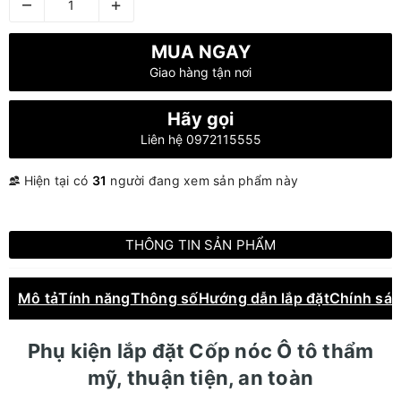
–
+
MUA NGAY
Giao hàng tận nơi
Hãy gọi
Liên hệ 0972115555
Hiện tại có
31
người đang xem sản phẩm này
THÔNG TIN SẢN PHẨM
Mô tả
Tính năng
Thông số
Hướng dẫn lắp đặt
Chính sá
Phụ kiện lắp đặt Cốp nóc Ô tô thẩm
mỹ, thuận tiện, an toàn