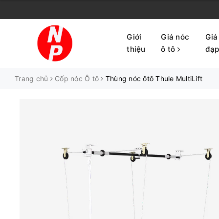
Giới
Giá nóc
Giá
thiệu
ô tô
đạ
Trang chủ
Cốp nóc Ô tô
Thùng nóc ôtô Thule MultiLift