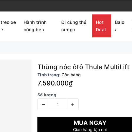
 treo xe
Hành trình
Đi cùng thú
Hot
Balo
p
cùng bé
cưng
Deal
Thùng nóc ôtô Thule MultiLift
Tình trạng:
Còn hàng
7.590.000₫
Số lượng
–
+
MUA NGAY
Giao hàng tận nơi