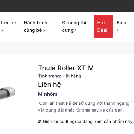
 treo xe
Hành trình
Đi cùng thú
Hot
Balo
p
cùng bé
cưng
Deal
Thule Roller XT M
Tình trạng:
Hết hàng
Liên hệ
M nhôm
Con lăn thiết kế để sử dụng với thanh ngang 
vật dụng dài khác từ phía sau xe của bạn.
Hiện tại có
8
người đang xem sản phẩm này