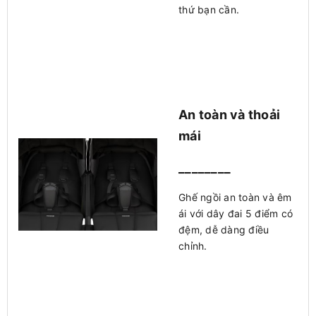
thứ bạn cần.
An toàn và thoải
mái
________
Ghế ngồi an toàn và êm
ái với dây đai 5 điểm có
đệm, dễ dàng điều
chỉnh.