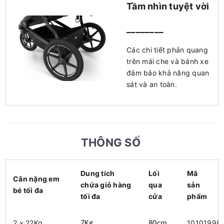
Tầm nhìn tuyệt vời
________
Các chi tiết phản quang
trên mái che và bánh xe
đảm bảo khả năng quan
sát và an toàn.
THÔNG SỐ
Dung tích
Lối
Mã
Cân nặng em
chứa giỏ hàng
qua
sản
bé tối đa
tối đa
cửa
phẩm
2 x 22Kg
10101998
7
Kg
80cm