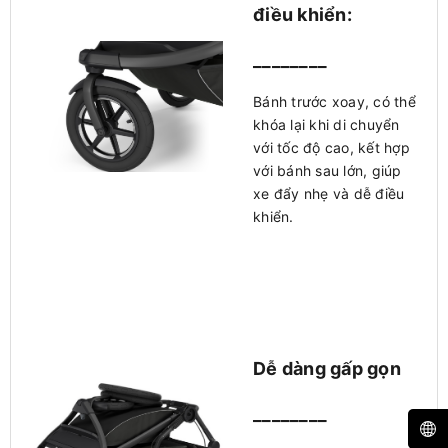
điều khiển:
________
Bánh trước xoay, có thể
khóa lại khi di chuyển
với tốc độ cao, kết hợp
với bánh sau lớn, giúp
xe đẩy nhẹ và dễ điều
khiển.
Dễ dàng gấp gọn
________