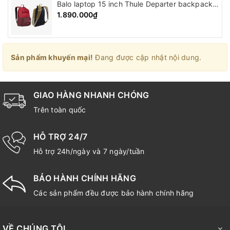
Balo laptop 15 inch Thule Departer backpack ( 21L )
1.890.000₫
Sản phẩm khuyến mại!
Đang được cập nhật nội dung.
GIAO HÀNG NHANH CHÓNG
Trên toàn quốc
HỖ TRỢ 24/7
Hỗ trợ 24h/ngày và 7 ngày/tuần
BẢO HÀNH CHÍNH HÃNG
Các sản phẩm đều được bảo hành chính hãng
VỀ CHÚNG TÔI