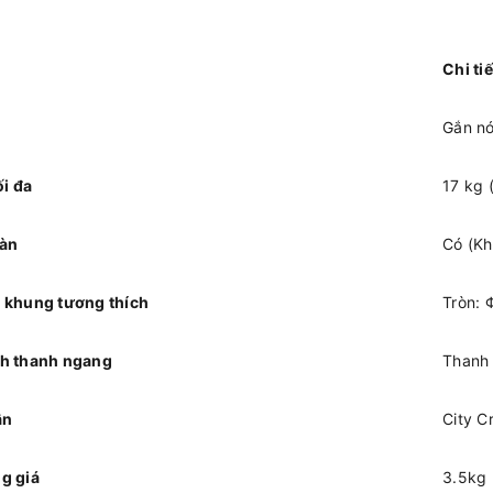
Chi tiế
Gắn nó
ối đa
17 kg 
oàn
Có (Kh
 khung tương thích
Tròn: 
ch thanh ngang
Thanh 
ận
City C
g giá
3.5kg