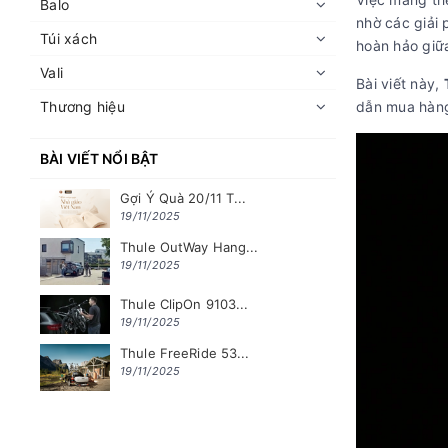
Balo
nhờ các giải 
Túi xách
hoàn hảo giữa
Vali
Bài viết này,
Thương hiệu
dẫn mua hàng
BÀI VIẾT NỔI BẬT
Gợi Ý Quà 20/11 T...
19/11/2025
Thule OutWay Hang...
19/11/2025
Thule ClipOn 9103...
19/11/2025
Thule FreeRide 53...
19/11/2025