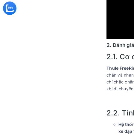
2. Đánh giá
2.1. Cơ
Thule FreeRi
chắn và nhanh
chỉ chắc chắ
khi di chuyển
2.2. Tín
Hệ thố
xe đạp 