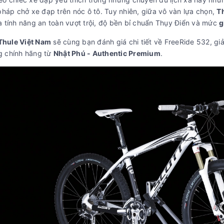
pháp chở xe đạp trên nóc ô tô. Tuy nhiên, giữa vô vàn lựa chọn,
T
 tính năng an toàn vượt trội, độ bền bỉ chuẩn Thụy Điển và mức
g
Thule Việt Nam
sẽ cùng bạn đánh giá chi tiết về FreeRide 532, giả
 chính hãng từ
Nhật Phú - Authentic Premium
.