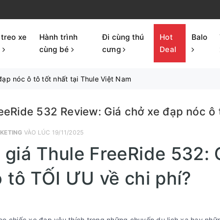
 treo xe
Hành trình
Đi cùng thú
Hot
Balo
p
cùng bé
cưng
Deal
ạp nóc ô tô tốt nhất tại Thule Việt Nam
eeRide 532 Review: Giá chở xe đạp nóc ô t
KETING
VÀO LÚC 19/11/2025
giá Thule FreeRide 532: 
 tô TỐI ƯU về chi phí?
eo chiếc xe đạp yêu thích trong những chuyến du lịch xa hay nhữ