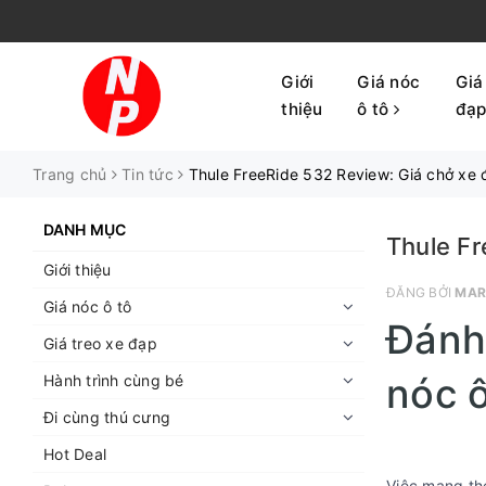
Giới
Giá nóc
Giá
thiệu
ô tô
đạ
Trang chủ
Tin tức
Thule FreeRide 532 Review: Giá chở xe đ
DANH MỤC
Thule Fr
Giới thiệu
ĐĂNG BỞI
MAR
Giá nóc ô tô
Đánh 
Giá treo xe đạp
nóc ô
Hành trình cùng bé
Đi cùng thú cưng
Hot Deal
Việc mang th