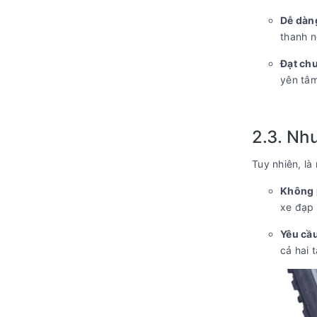
Dễ dàng
thanh n
Đạt chu
yên tâm
2.3. Nh
Tuy nhiên, là
Không 
xe đạp 
Yêu cầu
cả hai t