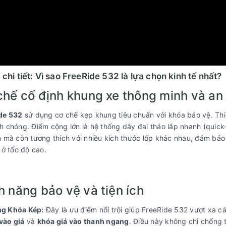
 chi tiết: Vì sao FreeRide 532 là lựa chọn kinh tế nhất?
 chế cố định khung xe thông minh và an
de 532
sử dụng cơ chế kẹp khung tiêu chuẩn với khóa bảo vệ. Th
 chóng. Điểm cộng lớn là hệ thống dây đai tháo lắp nhanh (quick
n mà còn tương thích với nhiều kích thước lốp khác nhau, đảm bảo
 ở tốc độ cao.
h năng bảo vệ và tiện ích
ng Khóa Kép:
Đây là ưu điểm nổi trội giúp FreeRide 532 vượt xa c
vào giá
và
khóa giá vào thanh ngang
. Điều này không chỉ chống 