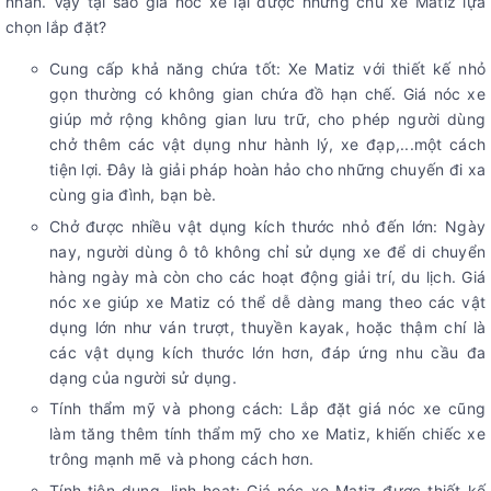
nhân. Vậy tại sao giá nóc xe lại được những chủ xe Matiz lựa
chọn lắp đặt?
Cung cấp khả năng chứa tốt: Xe Matiz với thiết kế nhỏ
gọn thường có không gian chứa đồ hạn chế. Giá nóc xe
giúp mở rộng không gian lưu trữ, cho phép người dùng
chở thêm các vật dụng như hành lý, xe đạp,...một cách
tiện lợi. Đây là giải pháp hoàn hảo cho những chuyến đi xa
cùng gia đình, bạn bè.
Chở được nhiều vật dụng kích thước nhỏ đến lớn: Ngày
nay, người dùng ô tô không chỉ sử dụng xe để di chuyển
hàng ngày mà còn cho các hoạt động giải trí, du lịch. Giá
nóc xe giúp xe Matiz có thể dễ dàng mang theo các vật
dụng lớn như ván trượt, thuyền kayak, hoặc thậm chí là
các vật dụng kích thước lớn hơn, đáp ứng nhu cầu đa
dạng của người sử dụng.
Tính thẩm mỹ và phong cách: Lắp đặt giá nóc xe cũng
làm tăng thêm tính thẩm mỹ cho xe Matiz, khiến chiếc xe
trông mạnh mẽ và phong cách hơn.
Tính tiện dụng, linh hoạt: Giá nóc xe Matiz được thiết kế