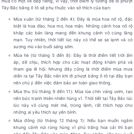
mùa có một vẻ đẹp riêng, vì vậy, thời điểm lý tưởng để đi phượt
Tây Bắc bằng ô tô sẽ phụ thuộc vào sở thích của bạn:
Mùa xuân (từ tháng 2 đến 4): Đây là mùa hoa nở rộ, đặc
biệt là hoa đào, hoa mơ, hoa mận. Những cánh hoa nở rộ
khắp các bản làng mang đến khung cảnh vô cùng lãng
mạn. Tuy nhiên, thời tiết lúc này có thể se se lạnh và có
sương mù vào buổi sáng sớm.
Mùa hè (từ tháng 5 đến 8): Đây là thời điểm tiết trời ấm
áp, dễ chịu, thích hợp cho các hoạt động khám phá và
tham gia lễ hội. Nhưng đây cũng là thời điểm mùa mưa
diễn ra tại Tây Bắc nên khi đi phượt bằng ô tô tại đây bạn
nên chú ý đến việc đảm bảo an toàn giao thông.
Mùa thu (từ tháng 9 đến 11): Mùa lúa chín vàng ươm, tạo
nên bức tranh thiên nhiên hùng vĩ. Thời tiết tại Tây Bắc lúc
lúc này vô cùng mát mẻ, trong lành, rất thích hợp cho
những ai yêu thích sự yên bình.
Mùa đông (từ tháng 12 tháng 1): Nếu bạn muốn ngắm
khung cảnh núi rừng hùng vĩ phủ trắng hoa cải thì bạn