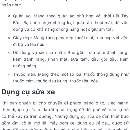
nhân như:
Quần áo: Mang theo quần áo phù hợp với thời tiết Tây
Bắc. Bạn nên chọn những loại quần áo thoải mái, dễ vận
động và có khả năng chống nắng hoặc giữ ấm tốt.
Giày dép: Mang theo giày dép thoải mái, phù hợp với việc
đi bộ và leo núi.
Đồ dùng vệ sinh cá nhân: Bao gồm bàn chải đánh răng,
kem đánh răng, khăn mặt, sữa tắm, dầu gội đầu, kem
chống nắng...
Thuốc men: Mang theo một số loại thuốc thông dụng như
thuốc cảm, thuốc đau bụng, thuốc tiêu hóa...
Dụng cụ sửa xe
Khi bạn chuẩn bị cho chuyến đi phượt bằng ô tô, việc mang
theo dụng cụ sửa xe là rất quan trọng để đối phó với các sự cố
có thể xảy ra trên đường. Những dụng cụ sửa xe cần thiết bao
gồm kìm, cờ lê, mỏ lết, máy bơm xe, dụng cụ vá xe… được sử
dụng để sửa chữa những hư hỏng nhỏ trên xe một cách nhanh