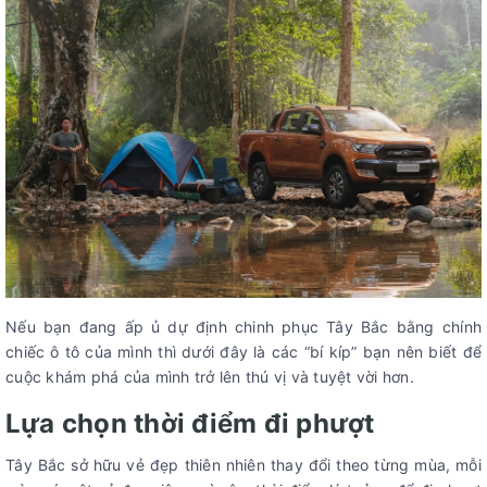
Nếu bạn đang ấp ủ dự định chinh phục Tây Bắc bằng chính
chiếc ô tô của mình thì dưới đây là các “bí kíp” bạn nên biết để
cuộc khám phá của mình trở lên thú vị và tuyệt vời hơn.
Lựa chọn thời điểm đi phượt
Tây Bắc sở hữu vẻ đẹp thiên nhiên thay đổi theo từng mùa, mỗi