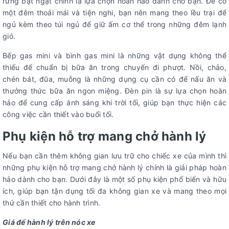
rừng bạt ngạt chính là lựa chọn hoàn hảo dành cho bạn. Để có
một đêm thoải mái và tiện nghi, bạn nên mang theo lều trại để
ngủ kèm theo túi ngủ để giữ ấm cơ thể trong những đêm lạnh
gió.
Bếp gas mini và bình gas mini là những vật dụng không thể
thiếu để chuẩn bị bữa ăn trong chuyến đi phượt. Nồi, chảo,
chén bát, đũa, muỗng là những dụng cụ cần có để nấu ăn và
thưởng thức bữa ăn ngon miệng. Đèn pin là sự lựa chọn hoàn
hảo để cung cấp ánh sáng khi trời tối, giúp bạn thực hiện các
công việc cần thiết vào buổi tối.
Phụ kiện hỗ trợ mang chở hành lý
Nếu bạn cần thêm không gian lưu trữ cho chiếc xe của mình thì
những phụ kiện hỗ trợ mang chở hành lý chính là giải pháp hoàn
hảo dành cho bạn. Dưới đây là một số phụ kiện phổ biến và hữu
ích, giúp bạn tận dụng tối đa không gian xe và mang theo mọi
thứ cần thiết cho hành trình.
Giá để hành lý trên nóc xe