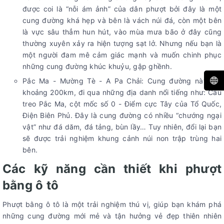
được coi là “nỗi ám ảnh” của dân phượt bởi đây là một
cung đường khá hẹp và bên là vách núi đá, còn một bên
là vực sâu thẳm hun hút, vào mùa mưa bão ở đây cũng
thường xuyên xảy ra hiện tượng sạt lở. Nhưng nếu bạn là
một người đam mê cảm giác mạnh và muốn chinh phục
những cung đường khúc khuỷu, gập ghềnh.
Pắc Ma - Mường Tè - A Pa Chải: Cung đường này dài
khoảng 200km, đi qua những địa danh nổi tiếng như: Cầu
treo Pắc Ma, cột mốc số 0 - Điểm cực Tây của Tổ Quốc,
Điện Biên Phủ. Đây là cung đường có nhiều “chướng ngại
vật” như đá dăm, đá tảng, bùn lầy… Tuy nhiên, đổi lại bạn
sẽ được trải nghiệm khung cảnh núi non trập trùng hai
bên.
Các kỹ năng cần thiết khi phượt
bằng ô tô
Phượt bằng ô tô là một trải nghiệm thú vị, giúp bạn khám phá
những cung đường mới mẻ và tận hưởng vẻ đẹp thiên nhiên